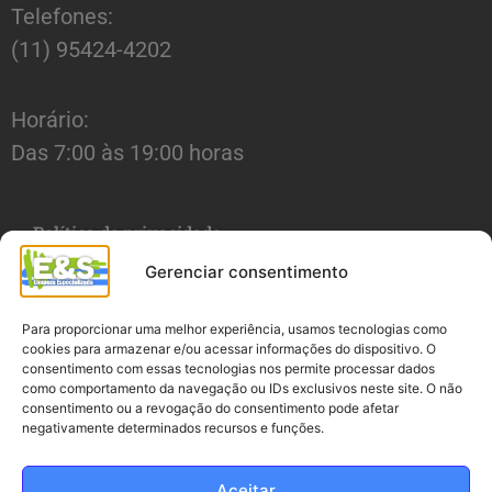
Telefones:
(11) 95424-4202
Horário:
Das 7:00 às 19:00 horas
Política de privacidade
Gerenciar consentimento
Para proporcionar uma melhor experiência, usamos tecnologias como
cookies para armazenar e/ou acessar informações do dispositivo. O
Limpeza Especializada
consentimento com essas tecnologias nos permite processar dados
como comportamento da navegação ou IDs exclusivos neste site. O não
consentimento ou a revogação do consentimento pode afetar
Galerias
negativamente determinados recursos e funções.
Contato
Aceitar