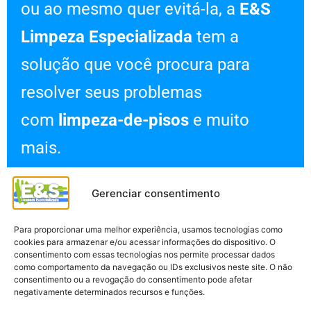
ou ao mesmo quer evitá-la, a
E&S
Limpeza Especializada
tem a
solução que você procura para
resolver seus problemas
com
limpeza-de-pisos
e muito
mais.
Gerenciar consentimento
Para proporcionar uma melhor experiência, usamos tecnologias como
Quero meu orçamento
cookies para armazenar e/ou acessar informações do dispositivo. O
grátis
consentimento com essas tecnologias nos permite processar dados
como comportamento da navegação ou IDs exclusivos neste site. O não
consentimento ou a revogação do consentimento pode afetar
negativamente determinados recursos e funções.