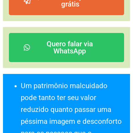
grátis
Quero falar via
WhatsApp
Um patrimônio malcuidado
pode tanto ter seu valor
reduzido quanto passar uma
péssima imagem e desconforto